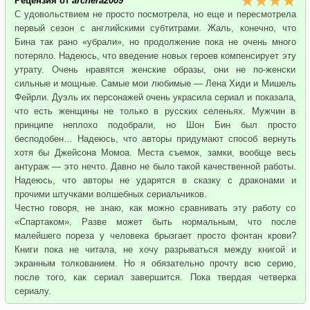
Рецензия от
archera2009
С удовольствием не просто посмотрела, но еще и пересмотрела
первый сезон с английскими субтитрами. Жаль, конечно, что
Бина так рано «убрали», но продолжение пока не очень много
потеряло. Надеюсь, что введение новых героев компенсирует эту
утрату. Очень нравятся женские образы, они не по-женски
сильные и мощные. Самые мои любимые — Лена Хиди и Мишель
Фейрли. Дуэль их персонажей очень украсила сериал и показала,
что есть женщины не только в русских селеньях. Мужчин в
принципе неплохо подобрали, но Шон Бин был просто
бесподобен… Надеюсь, что авторы придумают способ вернуть
хотя бы Джейсона Момоа. Места съемок, замки, вообще весь
антураж — это нечто. Давно не было такой качественной работы.
Надеюсь, что авторы не ударятся в сказку с драконами и
прочими штучками волшебных сериальчиков.
Честно говоря, не знаю, как можно сравнивать эту работу со
«Спартаком». Разве может быть нормальным, что после
малейшего пореза у человека брызгает просто фонтан крови?
Книги пока не читала, не хочу разрываться между книгой и
экранным толкованием. Но я обязательно прочту всю серию,
после того, как сериал завершится. Пока твердая четверка
сериалу.