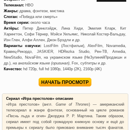
Телеканал:
HBO
Жанры:
драма, фэнтези, мистика
Слоган:
«Победа или смерть»
Время серии:
около часа
Актёры:
Питер Динклэйдж, Лина Хиди, Эмилия Кларк, Кит
Харингтон, Софи Тёрнер, Мэйси Уильямс, Николай Костер-Вальдау,
Иэн Глен, Алфи Аллен, Джон Брэдли и др.
Варианты озвучки:
LostFilm (Лостфильм), AlexFilm, Novamedia,
Кравец-Рекордз, JASKIER, HDRezka Studio, Рен-ТВ, Amedia,
NewStudio, NovaFilm, на украинском языке (НеЗупиняйПродакшн и
др.),
на английском языке (оригинал)
, Fox, субтитры и др.
Качество:
hd 720p, full hd 1080p, 1440p (2K), 2160p (4K)
НАЧАТЬ ПРОСМОТР
Сериал «Игра престолов» описание
«Игра престолов» (англ.
Game of Thrones
) — американский
телесериал в жанре фэнтези, основанный на цикле романов
«Песнь льда и огня» Джорджа Р. Р. Мартина. Таким образом,
сериал имеет под собой громадную книжную основу и ещё до
премьеры к сериалу было приковано внимание тысяч фанатов.