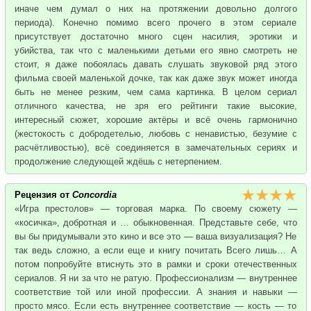
иначе чем думал о них на протяжении довольно долгого
периода). Конечно помимо всего прочего в этом сериале
присутствует достаточно много сцен насилия, эротики и
убийства, так что с маленькими детьми его явно смотреть не
стоит, я даже побоялась давать слушать звуковой ряд этого
фильма своей маленькой дочке, так как даже звук может иногда
быть не менее резким, чем сама картинка. В целом сериал
отличного качества, не зря его рейтинги такие высокие,
интересный сюжет, хорошие актёры и всё очень гармонично
(жестокость с добродетелью, любовь с ненавистью, безумие с
расчётливостью), всё соединяется в замечательных сериях и
продолжение следующей ждёшь с нетерпением.
Рецензия от
Concordia
«Игра престолов» — торговая марка. По своему сюжету —
«косичка», добротная и … обыкновенная. Представьте себе, что
вы бы придумывали это кино и все это — ваша визуализация? Не
так ведь сложно, а если еще и книгу почитать Всего лишь… А
потом попробуйте втиснуть это в рамки и сроки отечественных
сериалов. Я ни за что не ратую. Профессионализм — внутреннее
соответствие той или иной профессии. А знания и навыки —
просто мясо. Если есть внутреннее соответствие — кость — то