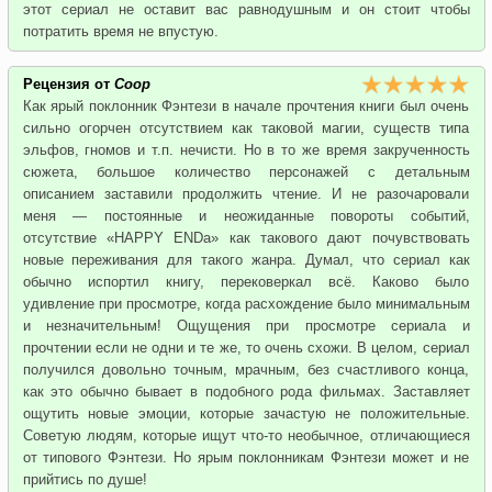
этот сериал не оставит вас равнодушным и он стоит чтобы
потратить время не впустую.
Рецензия от
Coop
Как ярый поклонник Фэнтези в начале прочтения книги был очень
сильно огорчен отсутствием как таковой магии, существ типа
эльфов, гномов и т.п. нечисти. Но в то же время закрученность
сюжета, большое количество персонажей с детальным
описанием заставили продолжить чтение. И не разочаровали
меня — постоянные и неожиданные повороты событий,
отсутствие «HAPPY ENDа» как такового дают почувствовать
новые переживания для такого жанра. Думал, что сериал как
обычно испортил книгу, перековеркал всё. Каково было
удивление при просмотре, когда расхождение было минимальным
и незначительным! Ощущения при просмотре сериала и
прочтении если не одни и те же, то очень схожи. В целом, сериал
получился довольно точным, мрачным, без счастливого конца,
как это обычно бывает в подобного рода фильмах. Заставляет
ощутить новые эмоции, которые зачастую не положительные.
Советую людям, которые ищут что-то необычное, отличающиеся
от типового Фэнтези. Но ярым поклонникам Фэнтези может и не
прийтись по душе!