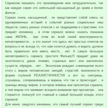
Сериалом называть это произведение мне затруднительно, так
как каждая серия это небольшой насыщенный до краёв и более
фильм…
Сериал очень насыщенный… он представляет собой смесь из
одновременных историй и событий разных социальных ниш
обществ, смесь разных этносов с их традициями и страстями, что
придаёт изюминку… в этом сериале можно сказать показана
сама ЖИЗНЬ… при этом во всей своей многогранности,
неповторимости… а это значит что здесь нет простых ответов на
вопросы и не всегда то, что нам хочется думать и видеть должно
быть правильно или иметь место… нет. А самую большую
неповторимость сериалу, простите Фильму!!! придаёт даже не
экзотичность диких племён, странных мест или магических
существ, обрядов… нет… Эксклюзив рождает совмещение всего
этого с миром человеческих эмоций, страстей, жизненности в
форме глубокой РЕАЛИСТИЧНОСТИ! и вот ты смотришь,
слушаешь, сопереживаешь и веришь что так и происходит… и
границы между миром, в котором живёшь вне просмотра сериала,
и тем миром что занимает всецело внимание при просмотре… она
стирается. пожалуй это главный и самый большой козырь этого
сериала!
Для меня, заедлого киномана, это самый лучший сериал среди