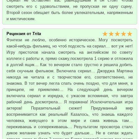
Сериал не оставляет вас равнодушным и он стоит чтобы
смотреть его с удовольствием, не пропуская ни одну сцену.
Второй сезон обещает быть более увлекательным, напряженным
и мистическим.
Рецензия от
Trita
Фэнтези не люблю, особенно историческое. Могу посмотреть
какой-нибудь фильмец, но чтоб подсесть на сериал… вот уж нет!
Игру престолов начала смотреть на английском по совету
коллеги с работы и, прямо скажу,посмотрела 1 серию и отложила
в долгий ящик… Как то вечером стало грустно и решила добить
себя скучным фильмом. Включила сериал… Джорджа Мартина
никогда не читала и с творчеством его, соответственно, не
знакома. В тот вечер легла спать очень поздно, что для меня, в
принципе, не приемлемо… На следующий день вечером
включила сериал и изредка, с ужасом вспоминая, что завтра
рабочий день досмотрела… Я поражена! Исключительная игра
актеров! Поразительный сюжет! Придуманный мир
воспринимается как реальный! Казалось, что знаешь каждого
человека, живущего в этом мире и сама живешь там…
переживаешь и сопереживаешь… Результатом просмотра стало
дикое желание узнать что будет дальше… Не в силах ждать