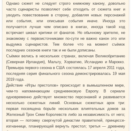
Однако сюжет не следует строго книжному канону, довольно
часто сценаристы позволяют себе отходить от сюжета книг и
уводить повествование в сторону, добавляя новых персонажей
или события, или описывая события иначе. Иногда это
получается лучше чем описано в книгах, иногда такой ход
встречает шквал критики от фанатов. Но обычному зрителю, не
знакомому с первоисточниками по-сути не важно канон это или
выдумка сценаристов. Тем более что на момент съёмок
последних сезонов книги так и не были дописаны.
Съёмки велись в нескольких странах, включая Великобританию
(Северная Ирландия), Мальту, Хорватию, Исландию и Марокко.
Премьера первого сезона в США состоялась 17 апреля 2011 года,
последняя серия финального сезона демонстрировалась 19 мая
2019 года.
Действие «Игры престолов» происходит в вымышленном мире,
чем-то напоминающем средневековую Европу. В сериале
одновременно действует множество персонажей и развивается
несколько сюжетных линий. Основных сюжетных арок три:
первая посвящена борьбе нескольких влиятельных домов за
Железный Трон Семи Королевств либо за независимость от него;
вторая — потомку свергнутой династии правителей, принцессе-
изгнаннице, планирующей вернуть престол; третья — древнему