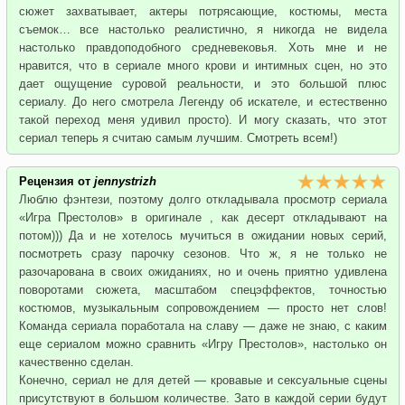
сюжет захватывает, актеры потрясающие, костюмы, места
съемок… все настолько реалистично, я никогда не видела
настолько правдоподобного средневековья. Хоть мне и не
нравится, что в сериале много крови и интимных сцен, но это
дает ощущение суровой реальности, и это большой плюс
сериалу. До него смотрела Легенду об искателе, и естественно
такой переход меня удивил просто). И могу сказать, что этот
сериал теперь я считаю самым лучшим. Смотреть всем!)
Рецензия от
jennystrizh
Люблю фэнтези, поэтому долго откладывала просмотр сериала
«Игра Престолов» в оригинале , как десерт откладывают на
потом))) Да и не хотелось мучиться в ожидании новых серий,
посмотреть сразу парочку сезонов. Что ж, я не только не
разочарована в своих ожиданиях, но и очень приятно удивлена
поворотами сюжета, масштабом спецэффектов, точностью
костюмов, музыкальным сопровождением — просто нет слов!
Команда сериала поработала на славу — даже не знаю, с каким
еще сериалом можно сравнить «Игру Престолов», настолько он
качественно сделан.
Конечно, сериал не для детей — кровавые и сексуальные сцены
присутствуют в большом количестве. Зато в каждой серии будут