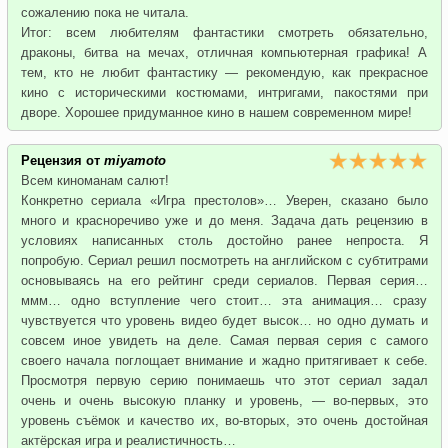
сожалению пока не читала.
Итог: всем любителям фантастики смотреть обязательно,
драконы, битва на мечах, отличная компьютерная графика! А
тем, кто не любит фантастику — рекомендую, как прекрасное
кино с историческими костюмами, интригами, пакостями при
дворе. Хорошее придуманное кино в нашем современном мире!
Рецензия от
miyamoto
Всем киноманам салют!
Конкретно сериала «Игра престолов»… Уверен, сказано было
много и красноречиво уже и до меня. Задача дать рецензию в
условиях написанных столь достойно ранее непроста. Я
попробую. Сериал решил посмотреть на английском с субтитрами
основываясь на его рейтинг среди сериалов. Первая серия…
ммм… одно вступление чего стоит… эта анимация… сразу
чувствуется что уровень видео будет высок… но одно думать и
совсем иное увидеть на деле. Самая первая серия с самого
своего начала поглощает внимание и жадно притягивает к себе.
Просмотря первую серию понимаешь что этот сериал задал
очень и очень высокую планку и уровень, — во-первых, это
уровень съёмок и качество их, во-вторых, это очень достойная
актёрская игра и реалистичность…