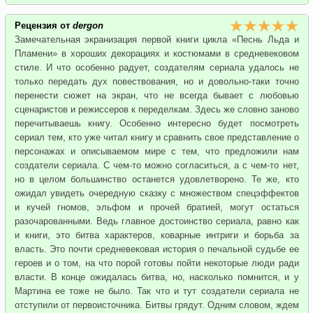
Рецензия от
dergon
Замечательная экранизация первой книги цикла «Песнь Льда и
Пламени» в хороших декорациях и костюмами в средневековом
стиле. И что особенно радует, создателям сериала удалось не
только передать дух повествования, но и довольно-таки точно
перенести сюжет на экран, что не всегда бывает с любовью
сценаристов и режиссеров к переделкам. Здесь же словно заново
перечитываешь книгу. Особенно интересно будет посмотреть
сериал тем, кто уже читал книгу и сравнить свое представление о
персонажах и описываемом мире с тем, что предложили нам
создатели сериала. С чем-то можно согласиться, а с чем-то нет,
но в целом большинство останется удовлетворено. Те же, кто
ожидал увидеть очередную сказку с множеством спецэффектов
и кучей гномов, эльфом и прочей братией, могут остаться
разочарованными. Ведь главное достоинство сериала, равно как
и книги, это битва характеров, коварные интриги и борьба за
власть. Это почти средневековая история о печальной судьбе ее
героев и о том, на что порой готовы пойти некоторые люди ради
власти. В конце ожидалась битва, но, насколько помнится, и у
Мартина ее тоже не было. Так что и тут создатели сериала не
отступили от первоисточника. Битвы грядут. Одним словом, ждем