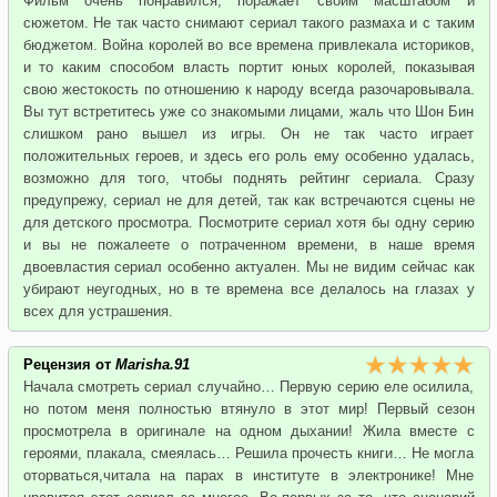
Фильм очень понравился, поражает своим масштабом и
сюжетом. Не так часто снимают сериал такого размаха и с таким
бюджетом. Война королей во все времена привлекала историков,
и то каким способом власть портит юных королей, показывая
свою жестокость по отношению к народу всегда разочаровывала.
Вы тут встретитесь уже со знакомыми лицами, жаль что Шон Бин
слишком рано вышел из игры. Он не так часто играет
положительных героев, и здесь его роль ему особенно удалась,
возможно для того, чтобы поднять рейтинг сериала. Сразу
предупрежу, сериал не для детей, так как встречаются сцены не
для детского просмотра. Посмотрите сериал хотя бы одну серию
и вы не пожалеете о потраченном времени, в наше время
двоевластия сериал особенно актуален. Мы не видим сейчас как
убирают неугодных, но в те времена все делалось на глазах у
всех для устрашения.
Рецензия от
Marisha.91
Начала смотреть сериал случайно… Первую серию еле осилила,
но потом меня полностью втянуло в этот мир! Первый сезон
просмотрела в оригинале на одном дыхании! Жила вместе с
героями, плакала, смеялась… Решила прочесть книги… Не могла
оторваться,читала на парах в институте в электронике! Мне