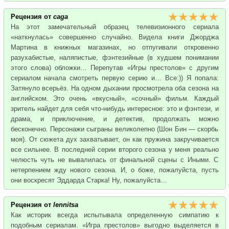
Рецензия от
caga
На этот замечательный образец телевизионного сериала
«наткнулась» совершенно случайно. Видела книги Джорджа
Мартина в книжных магазинах, но отпугивали откровенно
разухабистые, наляпистые, фэнтезийные (в худшем понимании
этого слова) обложки… Перепутав «Игры престолов» с другим
сериалом начала смотреть первую серию и… Все:)) Я попала:
Затянуло всерьёз. На одном дыхании просмотрела оба сезона на
английском. Это очень «вкусный», «сочный» фильм. Каждый
зритель найдет для себя что-нибудь интересное: это и фэнтези, и
драма, и приключение, и детектив, продолжать можно
бесконечно. Персонажи сыграны великолепно (Шон Бин — скорбь
моя). От сюжета дух захватывает, он как пружина закручивается
все сильнее. В последней серии второго сезона у меня реально
челюсть чуть не вывалилась от финальной сцены с Иными. С
нетерпением жду нового сезона. И, о боже, пожалуйста, пусть
они воскресят Эддарда Старка! Ну, пожалуйста…
Рецензия от
lennitsa
Как историк всегда испытывала определенную симпатию к
подобным сериалам. «Игра престолов» выгодно выделяется в