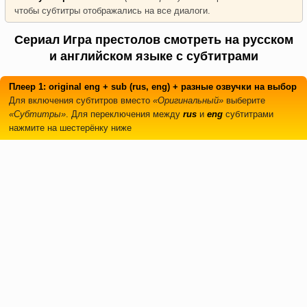
чтобы субтитры отображались на все диалоги.
Сериал Игра престолов смотреть на русском
и английском языке с субтитрами
Плеер 1: original eng + sub (rus, eng) + разные озвучки на выбор
Для включения субтитров вместо
«Оригинальный»
выберите
«Субтитры»
. Для переключения между
rus
и
eng
субтитрами
нажмите на шестерёнку ниже