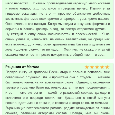
мясо нарастет… У наших производителей чересчур мало костеей
и много жадности…. про мясо и говорить нечего. Извините за
пищевые эскапады, но это — простое объяснение добротных
костюмных фильмов всех времен и народов… увы, кроме нашего
Оно печально как никогда. Когда мы ездим и покупаем форматы и
сериалы в Каннах дважды в год, то всегда стараемся думать…
Ну каждый в силу своих возможностей и способностей… Я не
очень умная и, наверняка, не очень талантливая, но среди нас
есть всякие… Для некоторых зрителей типа Kassina и думмать не
хочу и другим скажу, что не надо…. Хотя нет, не скажу, я итак ей
оказала много чести, просто похоронить в общей яме — и все…
Рецензия от
Morrine
Первую книгу из трилогии Песнь льда и пламени попалась мне
совершенно случайно. Да и прочитана она с трудом… Вначале
был только намек на интереснейший сюжет. Однако, к окончанию
третьего тома мне было настолько жаль, что нет продолжения…
и вот — смотрю регтв — какой то рыцарский сериал, да еще и
включила его посреди серии, как буквально с пятой минуты
поняла: идет именно то кино, о котором я когда-то почти мечтала.
Экранизация потрясающего романа, редкие отхождения от линии
сюжета, отличный актерский состав. Правда, мне бы очень