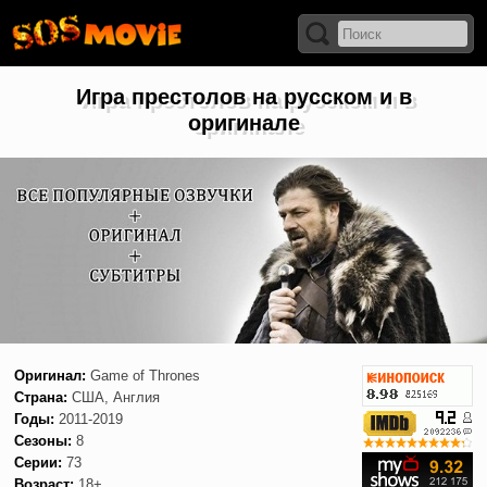
Игра престолов на русском и в
оригинале
Оригинал:
Game of Thrones
Страна:
США, Англия
Годы:
2011-2019
Сезоны:
8
Серии:
73
Возраст:
18+