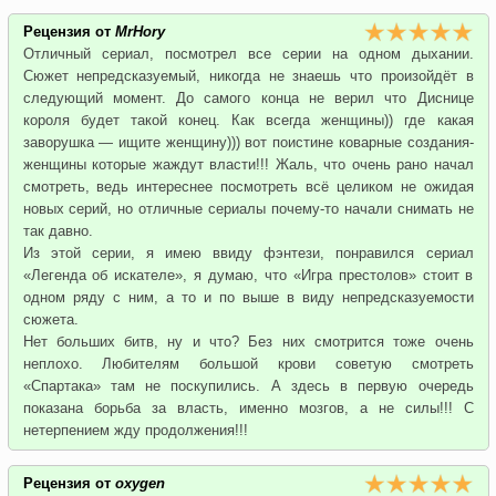
Рецензия от
MrHory
Отличный сериал, посмотрел все серии на одном дыхании.
Сюжет непредсказуемый, никогда не знаешь что произойдёт в
следующий момент. До самого конца не верил что Диснице
короля будет такой конец. Как всегда женщины)) где какая
заворушка — ищите женщину))) вот поистине коварные создания-
женщины которые жаждут власти!!! Жаль, что очень рано начал
смотреть, ведь интереснее посмотреть всё целиком не ожидая
новых серий, но отличные сериалы почему-то начали снимать не
так давно.
Из этой серии, я имею ввиду фэнтези, понравился сериал
«Легенда об искателе», я думаю, что «Игра престолов» стоит в
одном ряду с ним, а то и по выше в виду непредсказуемости
сюжета.
Нет больших битв, ну и что? Без них смотрится тоже очень
неплохо. Любителям большой крови советую смотреть
«Спартака» там не поскупились. А здесь в первую очередь
показана борьба за власть, именно мозгов, а не силы!!! С
нетерпением жду продолжения!!!
Рецензия от
oxygen