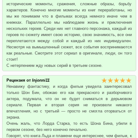
исторические моменты, сражения, сложные образы, борьбу
характеров. Конечно многие моменты из книг переработаны, но
мы же понимаем что в фильмах всегда немного иначе чем в
книжках. Параллельно мы наблюдаем жизнь и приключения
нескольких героев. Среди них нет главного персонажа, каждый из
героев по сюжету имеет свою историю, свою значимость, все они
переплетаются между собой и каждый из них индивидуален.
Несмотря на вымышленный сюжет, все события воспринимаются
как реальные. Смотрите этот сериал в оригинале, люди, он того
стоит!
С нетерпением жду новых серий в третьем сезоне.
Рецензия от
Injonni11
Ненавижу фантастику, и когда фильм увидела заинтересовал
только Шон Бин, обожаю его как прекрасного и разборчивого
актера, подумала, что он не будет сниматься в дерьмовом
сериале. Первая и вторая серия не произвели никакого
впечатления, но с третьей — просто не смогла оторваться от
экрана.
Очень жаль, что Лорда Старка, то есть Шона Бина, убили в
первом сезоне, без него конечно печально.
Говорят, что книга Льда и пламени еще интереснее, чем фильм, к