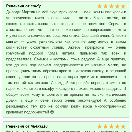
Рецензия от
coldy
Джордж Мартин на мой вкус мрачноват — слишком много крови и
человеческого мяса в описаниях — читать было тяжело, но
сюжет так захватывал, что оторваться не возможно. Сериал в
этом плане помягче — авторы сохранили все напряжение сюжета
и уменьшили количество «расчлененки». Сценарий очень близок к
книгам — даже удивительно как они не запутались в таком
количестве сюжетный линий. Актеры прекрасны — очень
грамотный подбор! Когда читала, примерно так всех и
представляла. Съемки и костюмы тоже радуют. А еще приятно,
что до сих пор сериал воздерживается от избытка магии, не
превращаясь таким образом просто в детскую сказку, а основной
акцент делается на героях, на их характере и их отношениях — а
там все ой как сложно. И каждый «хороший» персонаж имеет по
парочке скелетов в шкафу и каждого плохого можно оправдать. В
общем всем кому в фэнтези интересны не только магические
драки, а еще и семи герои очень рекомендую! А особенно
рекомендую тем кто не осилил книги из-за многостраничных
кровавых подробностей 😉
Рецензия от
lili4ka116