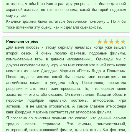
хотелось, чтобы Шон Бин играл другую роль — с более длинной
экранной жизнью, но так и не поняла, какой бы герой подошел
ему лучше.
Кхалиси должна была остаться безволосой по-моему… Но я бы
тоже изменила эту сцену, как и сделали сценаристы.
Рецензия от
ptee
Для меня любовь к этому сериалу началась когда уже вышел
второй сезон. Я очень люблю фэнтези, подобные фильмы,
компьютерные игры в данном направлении… Однажды мы с
другом обсуждали одну игру и он мне сказал что в ней есть некие
моменты из книги Джорджа Мартина «Песнь Льда и Пламени».
Позже кода я искала какой бы сериал мне посмотреть на
английском языке, я увидела «Игру Престолов», прочитала
рецензии и это меня заинтересовало. То, что сериал меня
захватил — это слабо сказано. Он меня пленил. Каждый образ и
персонаж подобран идеально, костюмы, атмосфера, игра
актеров… я не могла оторваться. А самое главное атмосфера
книг Джорджа Мартина соответствует атмосфере фильма.
Я согласна со многими людьми кто сказал, что данный сериал
трудно назвать сериалом. Это фильм, замечательный,
интересный, захватывающий фильм, для тех кто любит фэнтези,