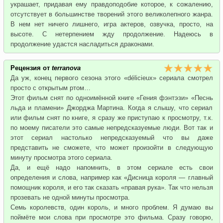
украшает, придавая ему правдоподобие которое, к сожалению,
отсутствует в большинстве творений этого великолепного жанра.
В нем нет ничего лишнего, игра актеров, озвучка, просто, на
высоте. С нетерпением жду продолжение. Надеюсь в
продолжение удастся насладиться драконами.
Рецензия от
terranova
Да уж, конец первого сезона этого «délicieux» сериала смотрел
просто с открытым ртом…
Этот фильм снят по одноимённой книге «Гения фэнтэзи» «Песнь
льда и пламени» Джорджа Мартина. Когда я слышу, что сериал
или фильм снят по книге, я сразу же приступаю к просмотру, т.к.
по моему писатели это самые непредсказуемые люди. Вот так и
этот сериал настолько непредсказуемый что вы даже
представить не сможете, что может произойти в следующую
минуту просмотра этого сериала.
Да, и ещё надо напомнить, в этом сериале есть свои
определения и слова, например как «Дисница короля — главный
помощник короля, и его так сказать «правая рука». Так что нельзя
прозевать не одной минуты просмотра.
Семь королевств, один король, и много проблем. Я думаю вы
поймёте мои слова при просмотре это фильма. Сразу говорю,