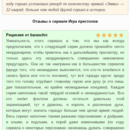
году сериал установил рекорд по количеству премий «Эмми» —
12 наград, больше чем любой другой сериал в истории.
Отзывы о сериале Игра престолов
Рецензия от
baraschic
Уникальность этого сериала в том, что мы как всегда
предполагаем, что к следующей серии должно произойти нечто
неординарное, чтобы привлечь нас к дальнейшему просмотру, но
только здесь эту неординарность совершенно невозможно
предугадать. Она не так наигранна как в большинстве сериалов
(вроде того, что неожиданно выясняется, что кто-то влюбился в
своего брата или что-то похожее), тут всё гораздо круче: вроде
того что голову отрубают главному герою или руку (и это лишь
две показательные, но крайне неожиданные концовки). Каждая
серия наполнена такой твёрдой основой и неожиданностью. Все
кто любит фэнтези должны остаться довольны этой
экранизацией, тут и драконы, и короли, и различные духи,
которые могут значить гораздо больше чем целая армия людей.
Весь сериал наполнен такими разными персонажами: и добрыми,
и злыми, и подлыми, а порой даже изменчивыми (по ходу
сериала о некоторых персонажах начинаешь думать совершенно