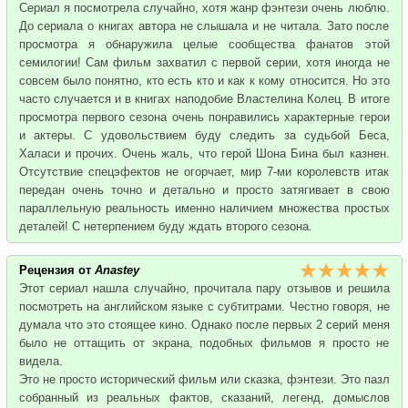
Сериал я посмотрела случайно, хотя жанр фэнтези очень люблю.
До сериала о книгах автора не слышала и не читала. Зато после
просмотра я обнаружила целые сообщества фанатов этой
семилогии! Сам фильм захватил с первой серии, хотя иногда не
совсем было понятно, кто есть кто и как к кому относится. Но это
часто случается и в книгах наподобие Властелина Колец. В итоге
просмотра первого сезона очень понравились характерные герои
и актеры. С удовольствием буду следить за судьбой Беса,
Халаси и прочих. Очень жаль, что герой Шона Бина был казнен.
Отсутствие спецэфектов не огорчает, мир 7-ми королевств итак
передан очень точно и детально и просто затягивает в свою
параллельную реальность именно наличием множества простых
деталей! С нетерпением буду ждать второго сезона.
Рецензия от
Anastey
Этот сериал нашла случайно, прочитала пару отзывов и решила
посмотреть на английском языке с субтитрами. Честно говоря, не
думала что это стоящее кино. Однако после первых 2 серий меня
было не оттащить от экрана, подобных фильмов я просто не
видела.
Это не просто исторический фильм или сказка, фэнтези. Это пазл
собранный из реальных фактов, сказаний, легенд, домыслов