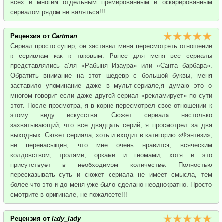
всех и многим отдельным премированным и оскарированным
сериалом рядом не валяться!!!
Рецензия от
Cartman
Сериал просто супер, он заставил меня пересмотреть отношение
к сериалам как к таковым. Ранее для меня все сериалы
представлялись а’ля «Рабыня Изаура» или «Санта барбара».
Обратить внимание на этот шедевр с большой буквы, меня
заставило упоминание даже в мульт-сериале,я думаю это о
многом говорит если даже другой сериал «рекламирует» по сути
этот. После просмотра, я в корне пересмотрел свое отношении к
этому виду искусства. Сюжет сериала настолько
захватывающий, что все двадцать серий, я просмотрел за два
выходных. Сюжет сериала, хоть и входит в категорию «Фэнтези»,
не перенасыщен, что мне очень нравится, всяческим
колдовством, тролями, орками и гномами, хотя и это
присутствует в необходимом количестве. Полностью
пересказывать суть и сюжет сериала не имеет смысла, тем
более что это и до меня уже было сделано неоднократно. Просто
смотрите в оригинале, не пожалеете!!!
Рецензия от
lady_lady