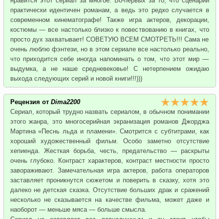
нравится этот сериал за многое. Во-первых за то, что сценарий
практически идентичен романам, а ведь это редко случается в
современном кинематографе! Также игра актеров, декорации,
костюмы — все настолько близко к повествованию в книгах, что
просто дух захватывает! СОВЕТУЮ ВСЕМ СМОТРЕТЬ!!! Сама не
очень люблю фэнтези, но в этом сериале все настолько реально,
что приходится себе иногда напоминать о том, что этот мир —
выдумка, а не наше средневековье! С нетерпением ожидаю
выхода следующих серий и новой книги!!!)))
Рецензия от
Dima2200
Сериал, который трудно назвать сериалом, в обычном понимании
этого жанра, это многосерийная экранизация романов Джорджа
Мартина «Песнь льда и пламени». Смотрится с субтитрами, как
хороший художественный фильм. Особо заметно отсутствие
хепиенда. Жесткая борьба, честь, предательство — раскрыты
очень глубоко. Контраст характеров, контраст местности просто
завораживают. Замечательная игра актеров, работа операторов
заставляет проникнутся сюжетом и поверить в сказку, хотя это
далеко не детская сказка. Отсутствие больших драк и сражений
несколько не сказывается на качестве фильма, может даже и
наоборот — меньше мяса — больше смысла.