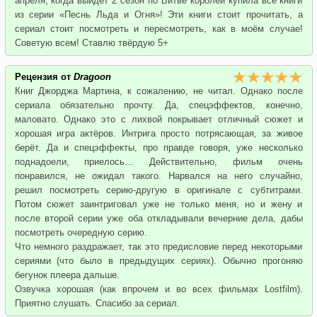
апреля, когда выйдет 2 сезон по Битве королей купила все книги
из серии «Песнь Льда и Огня»! Эти книги стоит прочитать, а
сериал стоит посмотреть и пересмотреть, как в моём случае!
Советую всем! Ставлю твёрдую 5+
Рецензия от
Dragoon
Книг Джорджа Мартина, к сожалению, не читал. Однако после
сериала обязательно прочту. Да, спецэффектов, конечно,
маловато. Однако это с лихвой покрывает отличный сюжет и
хорошая игра актёров. Интрига просто потрясающая, за живое
берёт. Да и спецэффекты, про правде говоря, уже несколько
поднадоели, приелось… Действительно, фильм очень
понравился, не ожидал такого. Нарвался на него случайно,
решил посмотреть серию-другую в оригинале с субтитрами.
Потом сюжет заинтриговал уже не только меня, но и жену и
после второй серии уже оба откладывали вечерние дела, дабы
посмотреть очередную серию.
Что немного раздражает, так это предисловие перед некоторыми
сериями (что было в предыдущих сериях). Обычно прогоняю
бегунок плеера дальше.
Озвучка хорошая (как впрочем и во всех фильмах Lostfilm).
Приятно слушать. Спасибо за сериал.