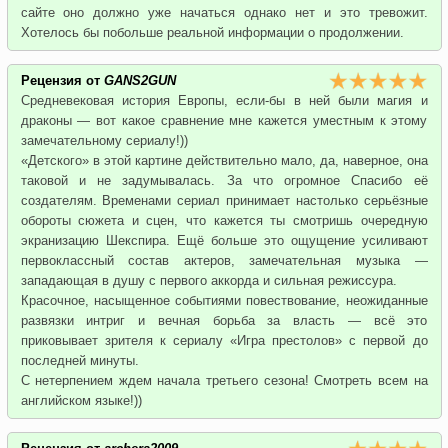
сайте оно должно уже начаться однако нет и это тревожит.
Хотелось бы побольше реальной информации о продолжении.
Рецензия от
GANS2GUN
Средневековая история Европы, если-бы в ней были магия и
драконы — вот какое сравнение мне кажется уместным к этому
замечательному сериалу!))
«Детского» в этой картине действительно мало, да, наверное, она
таковой и не задумывалась. За что огромное Спасибо её
создателям. Временами сериал принимает настолько серьёзные
обороты сюжета и сцен, что кажется ты смотришь очередную
экранизацию Шекспира. Ещё больше это ощущение усиливают
первоклассный состав актеров, замечательная музыка —
западающая в душу с первого аккорда и сильная режиссура.
Красочное, насыщенное событиями повествование, неожиданные
развязки интриг и вечная борьба за власть — всё это
приковывает зрителя к сериалу «Игра престолов» с первой до
последней минуты.
С нетерпением ждем начала третьего сезона! Смотреть всем на
английском языке!))