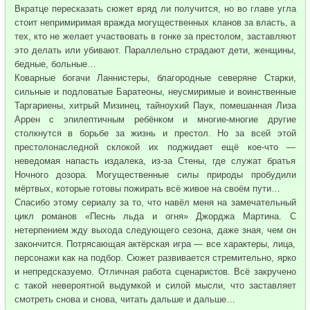
Вкратце пересказать сюжет вряд ли получится, но во главе угла
стоит непримиримая вражда могущественных кланов за власть, а
тех, кто не желает участвовать в гонке за престолом, заставляют
это делать или убивают. Параллельно страдают дети, женщины,
бедные, больные…
Коварные богачи Ланнистеры, благородные северяне Старки,
сильные и подловатые Баратеоны, неусмиримые и воинственные
Таргариены, хитрый Мизинец, тайноухий Паук, помешанная Лиза
Аррен с эпилептичным ребёнком и многие-многие другие
столкнутся в борьбе за жизнь и престол. Но за всей этой
престолонаследной склокой их поджидает ещё кое-что —
неведомая напасть издалека, из-за Стены, где служат братья
Ночного дозора. Могущественные силы природы пробудили
мёртвых, которые готовы пожирать всё живое на своём пути…
Спасибо этому сериалу за то, что навёл меня на замечательный
цикл романов «Песнь льда и огня» Джорджа Мартина. С
нетерпением жду выхода следующего сезона, даже зная, чем он
закончится. Потрясающая актёрская игра — все характеры, лица,
персонажи как на подбор. Сюжет развивается стремительно, ярко
и непредсказуемо. Отличная работа сценаристов. Всё закручено
с такой невероятной выдумкой и силой мысли, что заставляет
смотреть снова и снова, читать дальше и дальше…