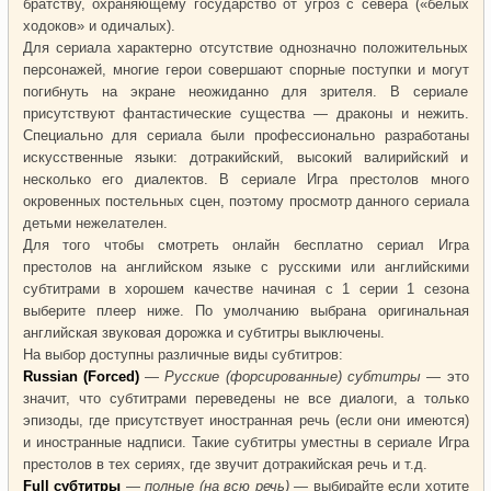
братству, охраняющему государство от угроз с севера («белых
ходоков» и одичалых).
Для сериала характерно отсутствие однозначно положительных
персонажей, многие герои совершают спорные поступки и могут
погибнуть на экране неожиданно для зрителя. В сериале
присутствуют фантастические существа — драконы и нежить.
Специально для сериала были профессионально разработаны
искусственные языки: дотракийский, высокий валирийский и
несколько его диалектов. В сериале Игра престолов много
окровенных постельных сцен, поэтому просмотр данного сериала
детьми нежелателен.
Для того чтобы смотреть онлайн бесплатно сериал Игра
престолов на английском языке с русскими или английскими
субтитрами в хорошем качестве начиная с 1 серии 1 сезона
выберите плеер ниже. По умолчанию выбрана оригинальная
английская звуковая дорожка и субтитры выключены.
На выбор доступны различные виды субтитров:
Russian (Forced)
—
Русские (форсированные) субтитры
— это
значит, что субтитрами переведены не все диалоги, а только
эпизоды, где присутствует иностранная речь (если они имеются)
и иностранные надписи. Такие субтитры уместны в сериале Игра
престолов в тех сериях, где звучит дотракийская речь и т.д.
Full субтитры
—
полные (на всю речь)
— выбирайте если хотите