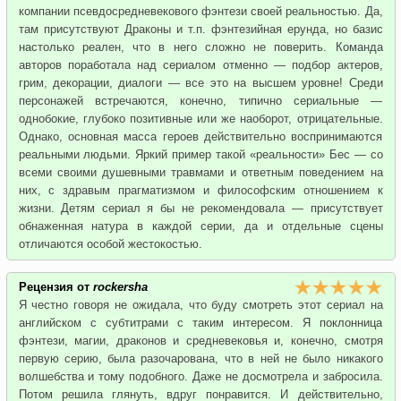
компании псевдосредневекового фэнтези своей реальностью. Да,
там присутствуют Драконы и т.п. фэнтезийная ерунда, но базис
настолько реален, что в него сложно не поверить. Команда
авторов поработала над сериалом отменно — подбор актеров,
грим, декорации, диалоги — все это на высшем уровне! Среди
персонажей встречаются, конечно, типично сериальные —
однобокие, глубоко позитивные или же наоборот, отрицательные.
Однако, основная масса героев действительно воспринимаются
реальными людьми. Яркий пример такой «реальности» Бес — со
всеми своими душевными травмами и ответным поведением на
них, с здравым прагматизмом и философским отношением к
жизни. Детям сериал я бы не рекомендовала — присутствует
обнаженная натура в каждой серии, да и отдельные сцены
отличаются особой жестокостью.
Рецензия от
rockersha
Я честно говоря не ожидала, что буду смотреть этот сериал на
английском с субтитрами с таким интересом. Я поклонница
фэнтези, магии, драконов и средневековья и, конечно, смотря
первую серию, была разочарована, что в ней не было никакого
волшебства и тому подобного. Даже не досмотрела и забросила.
Потом решила глянуть, вдруг понравится. И действительно,