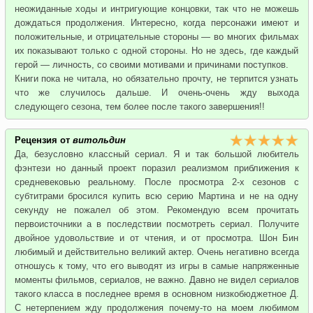
неожиданные ходы и интригующие концовки, так что не можешь
дождаться продолжения. Интересно, когда персонажи имеют и
положительные, и отрицательные стороны — во многих фильмах
их показывают только с одной стороны. Но не здесь, где каждый
герой — личность, со своими мотивами и причинами поступков.
Книги пока не читала, но обязательно прочту, не терпится узнать
что же случилось дальше. И очень-очень жду выхода
следующего сезона, тем более после такого завершения!!
Рецензия от
витольдин
Да, безусловно классный сериал. Я и так большой любитель
фэнтези но данный проект поразил реализмом приближения к
средневековью реальному. После просмотра 2-х сезонов с
субтитрами бросился купить всю серию Мартина и не на одну
секунду не пожалел об этом. Рекомендую всем прочитать
первоисточники а в последствии посмотреть сериал. Получите
двойное удовольствие и от чтения, и от просмотра. Шон Бин
любимый и действительно великий актер. Очень негативно всегда
отношусь к тому, что его выводят из игры в самые напряженные
моменты фильмов, сериалов, не важно. Давно не видел сериалов
такого класса в последнее время в основном низкобюджетное Д.
С нетерпением жду продолжения почему-то на моем любимом